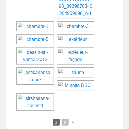
1
2
►