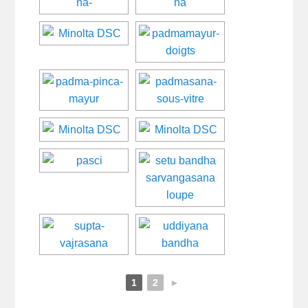
1
2
►